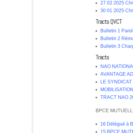
27 02 2025 C
30 01 2025 C
Tracts QVCT
Bulletin 1 Paro
Bulletin 2 Rém
Bulletin 3 Char
Tracts
NAO NATIONA
AVANTAGE A
LE SYNDICAT
MOBILISATION
TRACT NAO 2
BPCE MUTUELL
16 Délégue
15 BPCE MUTUE