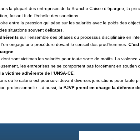
dans la plupart des entreprises de la Branche Caisse d’épargne, la princ
n, faisant fi de l’échelle des sanctions.
ictoire entre la pression qui pèse sur les salariés avec le poids des objec
des situations souvent délicates.
dhérents
sur l’ensemble des phases du processus disciplinaire en inte
e l’on engage une procédure devant le conseil des prud’hommes.
C’est
pargne
.
ités dont sont victimes les salariés pour toute sorte de motifs. La viole
eusement, les entreprises ne se comportent pas forcément en soutien d
 la victime adhérente de l’UNSA-CE
.
ons où le salarié est poursuivi devant diverses juridictions pour faute p
ion professionnelle. Là aussi,
la PJVP prend en charge la défense d