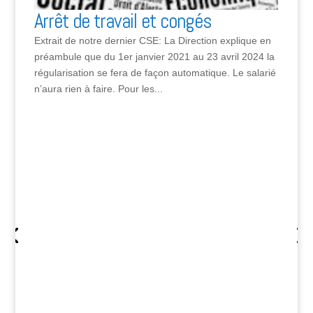
 et congés
CSE: La Direction explique en
vier 2021 au 23 avril 2024 la
 façon automatique. Le salarié
CSE DU 27 SEPTEMBRE
es...
INTERVENTION DE NOT
PRESIDENT
En effet, Pierre FOUCRY est intervenu 
a abordé la fusion de la Caisse de Nor
de Haut de France, et nous ? Pour en s
vous invite à lire notre compte rendu...
+