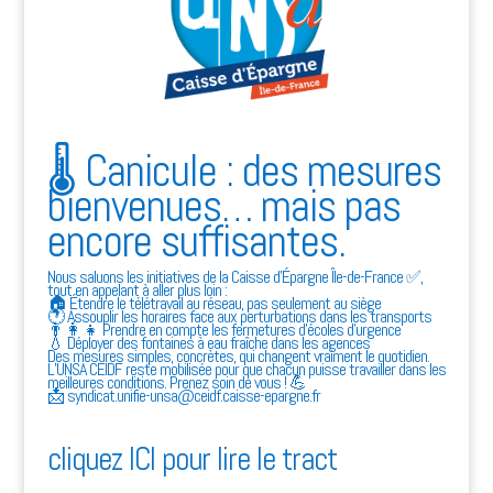
🌡️ Canicule : des mesures
bienvenues… mais pas
encore suffisantes.
Nous saluons les initiatives de la Caisse d’Épargne Île-de-France ✅,
tout en appelant à aller plus loin :
🏠 Étendre le télétravail au réseau, pas seulement au siège
🕐 Assouplir les horaires face aux perturbations dans les transports
👨‍👩‍👧 Prendre en compte les fermetures d’écoles d’urgence
💧 Déployer des fontaines à eau fraîche dans les agences
Des mesures simples, concrètes, qui changent vraiment le quotidien.
L’UNSA CEIDF reste mobilisée pour que chacun puisse travailler dans les
meilleures conditions. Prenez soin de vous ! 💪
📩 syndicat.unifie-unsa@ceidf.caisse-epargne.fr
cliquez ICI pour lire le tract