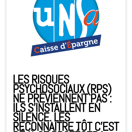
LES RISQUES
PSYCHOSOCIAUX (RPS)
NE PRÉVIENNENT PAS :
ILS S’INSTALLENT EN
SILENCE. LES
RECONNAITRE TÔT C’EST