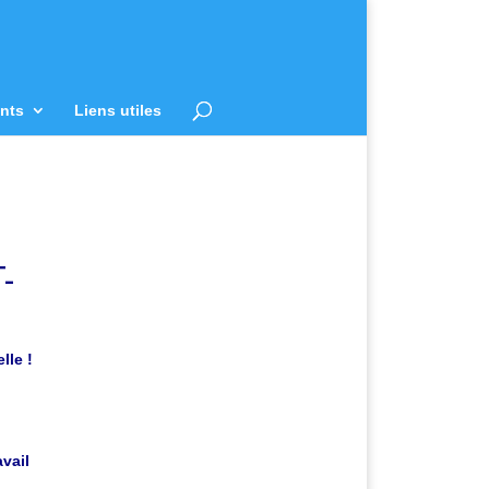
nts
Liens utiles
-
lle !
vail