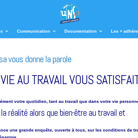
us
Communication
Documentation
Les + adhére
nsa vous donne la parole
VIE AU TRAVAIL VOUS SATISFAIT
dément votre quotidien, tant
au travail que dans votre vie personne
a réalité alors que b
ien-être au travail et
lance
une grande enquête, ouverte à tous, sur les conditions de tra
’épargne.