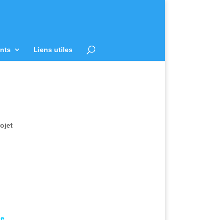
nts
Liens utiles
ojet
de