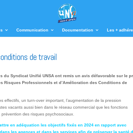
us
Communication
Documentation
Les + adhére
onditions de travail
us du Syndicat Unifié UNSA ont remis un avis défavorable sur le pr
s Risques Professionnels et d’Amélioration des Conditions de
s effectifs, un turn-over important, l’augmentation de la pression
tes vacants aussi bien dans le réseau commercial que les fonctions
a prévention des risques psychosociaux.
tre en adéquation les objectifs fixés en 2024 en rapport avec
 dans les agences et dans les services afin de préserver la santé 