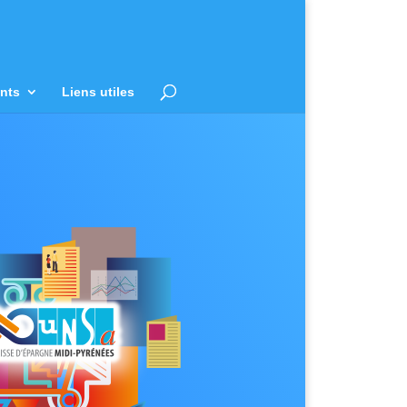
nts
Liens utiles