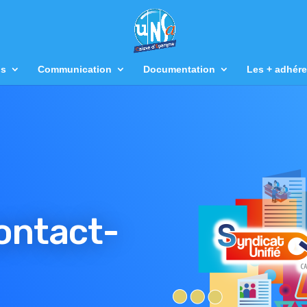
us
Communication
Documentation
Les + adhére
ontact-