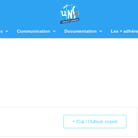
us
Communication
Documentation
Les + adhére
+ iCal / Outlook export