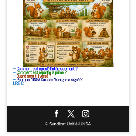
–
Comment est calculé l’intéressement ?
–
Comment est répartie la prime ?
–
Quand sera t-il versé ?
–
Pourquoi l’UNSA Caisse d’épargne a signé ?
LIRE ICI
© Syndicat Unifié-UNSA