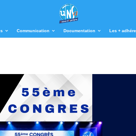
us
Communication
Documentation
Les + adhére