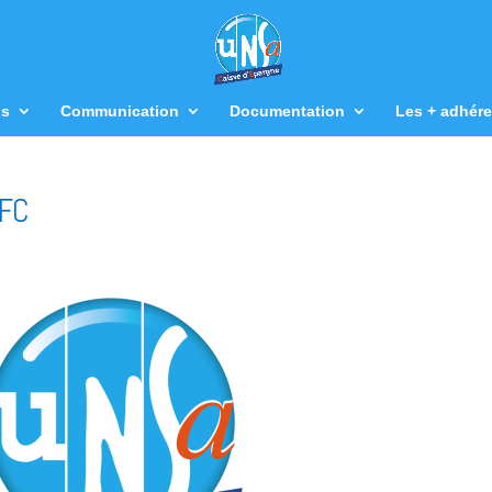
us
Communication
Documentation
Les + adhére
BFC