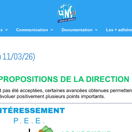
us
Communication
Documentation
Les + adhére
u 11/03/26)