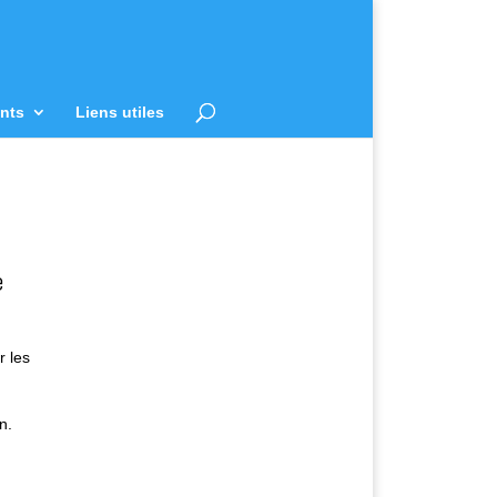
nts
Liens utiles
e
r les
n.