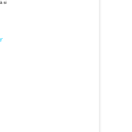
à si
r