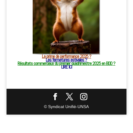
La prime de performance 2025 ?
Les fermetures estivales ?
Résultats commerciaux du premier quadrimestre 2025 en BDD ?
LIRE ICI
© Syndicat Unifié-UNSA