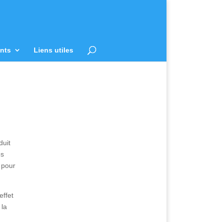
nts
Liens utiles
duit
es
s pour
effet
 la