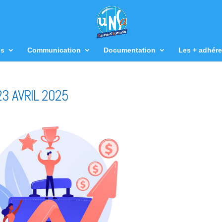
us
Communication
Documentation
Les + adhére
3 AVRIL 2025