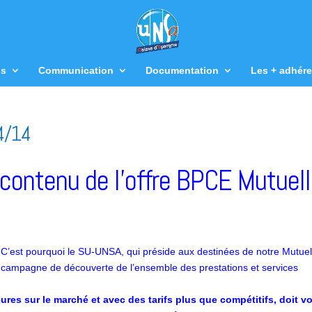
us
Communication
Documentation
Les + adhére
4/14
contenu de l’offre BPCE Mutuel
. C’est pourquoi le SU-UNSA, qui préside aux destinées de notre Mutuel
e campagne de découverte de l’ensemble des prestations et services
eures sur le marché et avec des tarifs plus que compétitifs, doit v