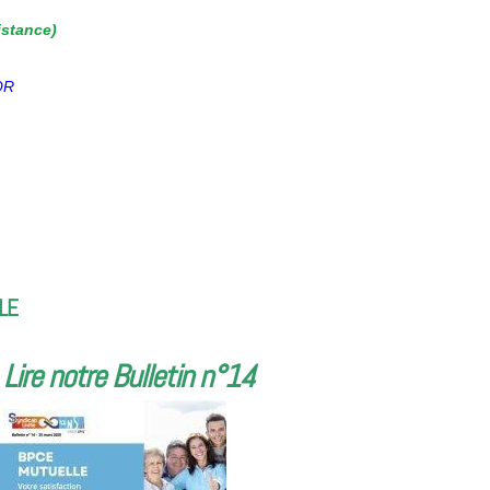
istance)
OR
LE
ire notre Bulletin n°14