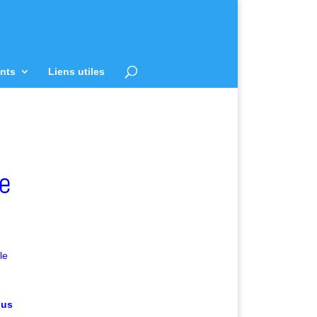
nts
Liens utiles
le
le
ous