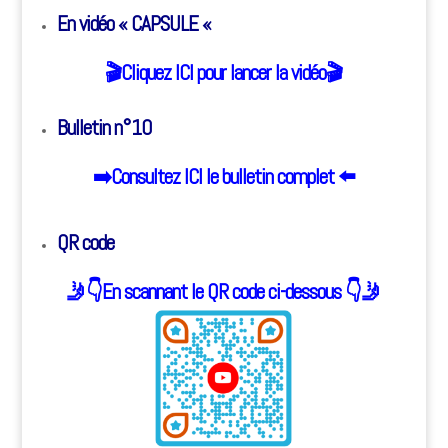
En vidéo « CAPSULE «
🎬️Cliquez ICI pour lancer la vidéo
🎬️
Bulletin n°10
➡️
Consultez ICI le bulletin complet
⬅️
QR code
🤳👇️En scannant le QR code ci-dessous 👇️🤳