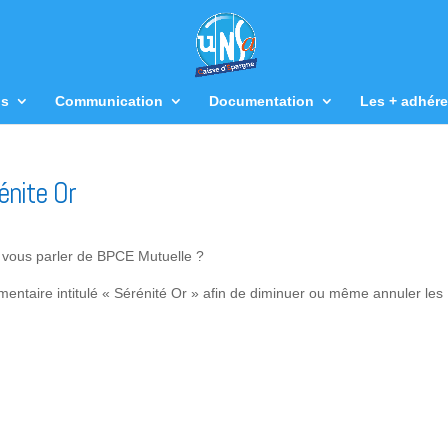
us
Communication
Documentation
Les + adhére
énite Or
 vous parler de BPCE Mutuelle ?
entaire intitulé « Sérénité Or » afin de diminuer ou même annuler les