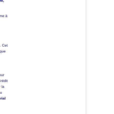
re,
ème à
. Cet
 que
our
rédit
 la
au
rial