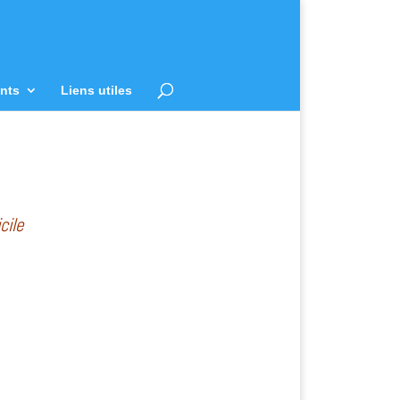
nts
Liens utiles
cile