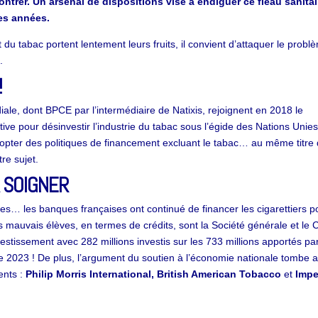
trer. Un arsenal de dispositions vise à endiguer ce fléau sanitai
es années.
t du tabac portent lentement leurs fruits, il convient d’attaquer le probl
.
!
ale, dont BPCE par l’intermédiaire de Natixis, rejoignent en 2018 le
ive pour désinvestir l’industrie du tabac sous l’égide des Nations Unies
pter des politiques de financement excluant le tabac… au même titre
re sujet.
À SOIGNER
es… les banques françaises ont continué de financer les cigarettiers p
es mauvais élèves, en termes de crédits, sont la Société générale et le C
estissement avec 282 millions investis sur les 733 millions apportés par
ée 2023 ! De plus, l’argument du soutien à l’économie nationale tombe 
ents :
Philip Morris International
, British American Tobacco
et
Impe