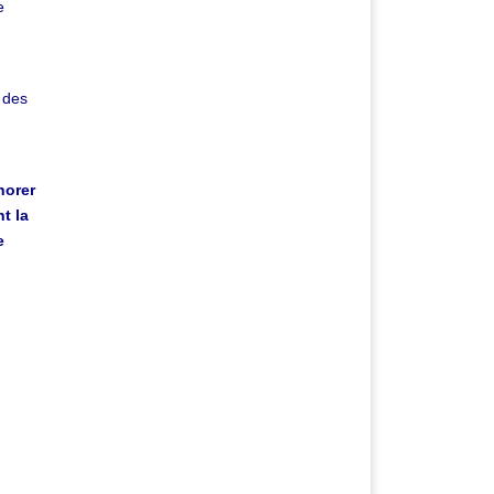
e
 des
norer
t la
e