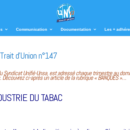
us
Communication
Documentation
Les + adhére
Trait d’Union n°147
n du Syndicat Unifié-Unsa, est adressé chaque trimestre au domi
s. Découvrez ci-après un article de la rubrique « BANQUES »…
DUSTRIE DU TABAC