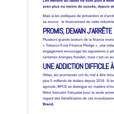
Les méfaits du tabac ne sont plus à démon
avec plus ou moins de succès, depuis d
Mais si les politiques de prévention et d’arrê
sa source : le financement de cette industrie
PROMIS, DEMAIN J’ARRÊTE 
Plusieurs grands acteurs de la finance mondi
« Tobacco-Free Finance Pledge », une initiat
engagement encourage les signataires à ado
certaines énergies fossiles, mais c’est un aut
UNE ADDICTION DIFFICILE 
Hélas, les promesses ont du mal à être tenu
plus 5 milliards de dollars depuis 2018. Si l
agricole, BPCE se distingue en matière d’inv
filière bancaire française pour la seule ann
regard des bénéficiaires de ces investissem
Brand
.