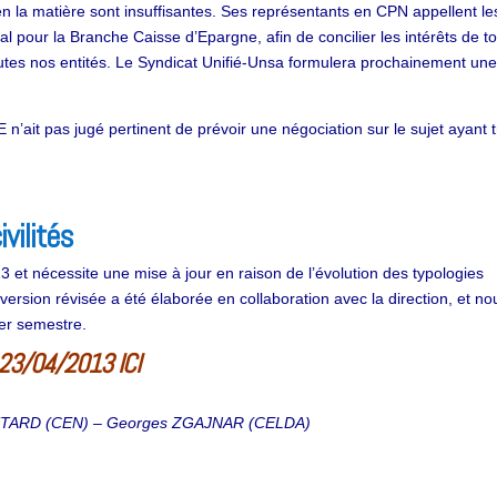
, en la matière sont insuffisantes. Ses représentants en CPN appellent le
l pour la Branche Caisse d’Epargne, afin de concilier les intérêts de to
utes nos entités. Le Syndicat Unifié-Unsa formulera prochainement une 
 n’ait pas jugé pertinent de prévoir une négociation sur le sujet ayant t
vilités
013 et nécessite une mise à jour en raison de l’évolution des typologies
e version révisée a été élaborée en collaboration avec la direction, et no
ier semestre.
u 23/04/2013 ICI
TTARD (CEN) – Georges ZGAJNAR (CELDA)