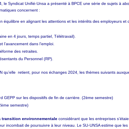
4, le Syndicat Unifié-Unsa a présenté à BPCE une série de sujets à ab
matiques concernent :
n équilibre en alignant les attentions et les intérêts des employeurs et 
ine en 4 jours, temps partiel, Télétravail).
 et l’avancement dans l’emploi.
réforme des retraites.
résentants du Personnel (RP).
N qu’elle retient, pour nos échanges 2024, les thèmes suivants auxqu
rd GEPP sur les dispositifs de fin de carrière. (2ème semestre)
 (2ème semestre)
la transition environnementale
considérant que les entreprises s’étaie
 leur incombait de poursuivre à leur niveau. Le SU-UNSA estime que les