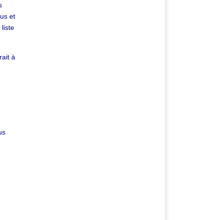
s
us et
liste
rait à
us