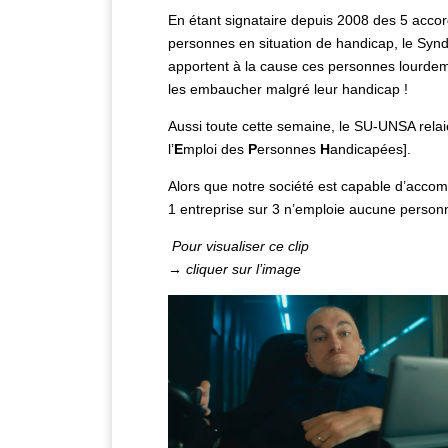
En étant signataire depuis 2008 des 5 acco
personnes en situation de handicap, le Synd
apportent à la cause ces personnes lourdem
les embaucher malgré leur handicap !
Aussi toute cette semaine, le SU-UNSA rel
l’
E
mploi des
P
ersonnes
H
andicapées].
Alors que notre société est capable d’acco
1 entreprise sur 3 n’emploie aucune person
Pour visualiser ce clip
→ cliquer sur l’image