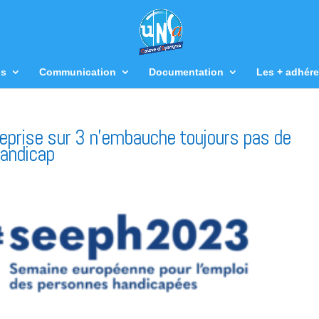
us
Communication
Documentation
Les + adhére
prise sur 3 n’embauche toujours pas de
handicap