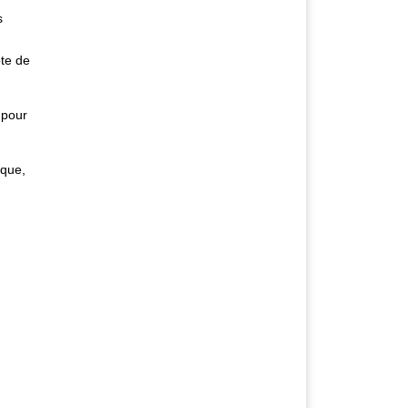
s
te de
 pour
ique,