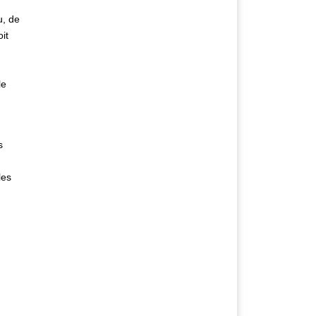
u, de
it
le
s
les