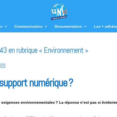
us
Communication
Documentation
Les + adhére
 143 en rubrique « Environnement »
NES
support numérique ?
 exigences environnementales ? La réponse n’est pas si évident