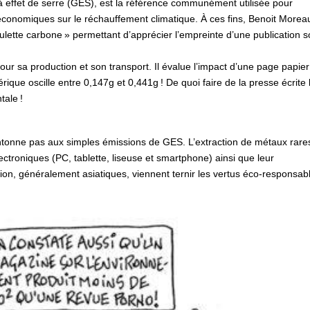
à effet de serre (GES), est la référence communément utilisée pour
 économiques sur le réchauffement climatique. À ces fins, Benoit Morea
ulette carbone » permettant d’apprécier l’empreinte d’une publication so
our sa production et son transport. Il évalue l’impact d’une page papier
que oscille entre 0,147g et 0,441g ! De quoi faire de la presse écrite 
ntale !
ntonne pas aux simples émissions de GES. L’extraction de métaux rare
ectroniques (PC, tablette, liseuse et smartphone) ainsi que leur
on, généralement asiatiques, viennent ternir les vertus éco-responsab