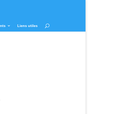
nts
Liens utiles
e