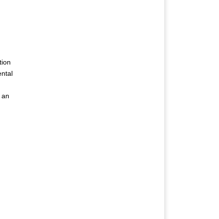
tion
ntal
 an