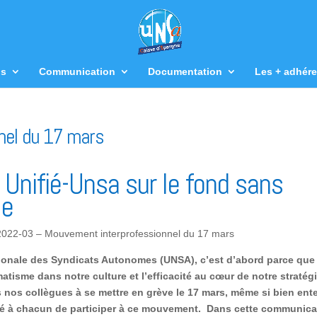
us
Communication
Documentation
Les + adhére
nel du 17 mars
 Unifié-Unsa sur le fond sans
le
e 2022-03 – Mouvement interprofessionnel du 17 mars
Nationale des Syndicats Autonomes (UNSA), c’est d’abord parce que
tisme dans notre culture et l’efficacité au cœur de notre stratégi
 nos collègues à se mettre en grève le 17 mars, même si bien en
erté à chacun de participer à ce mouvement. Dans cette communica