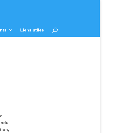
nts
Liens utiles
e.
tendu
tion,