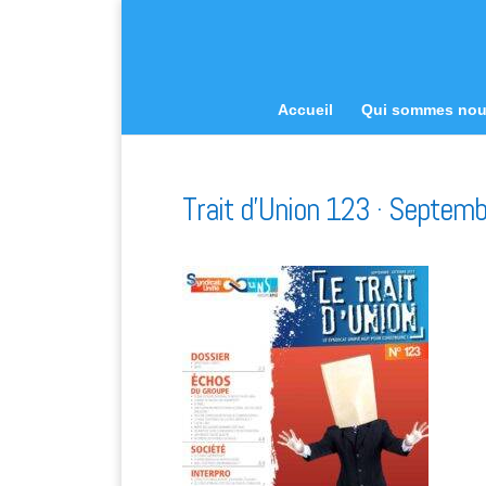
Accueil
Qui sommes no
Trait d’Union 123 · Septem